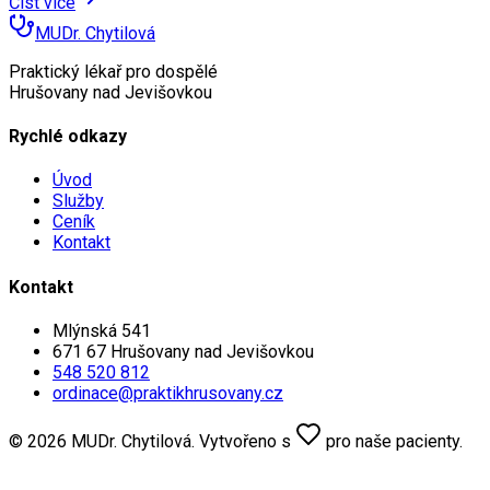
Číst více
MUDr. Chytilová
Praktický lékař pro dospělé
Hrušovany nad Jevišovkou
Rychlé odkazy
Úvod
Služby
Ceník
Kontakt
Kontakt
Mlýnská 541
671 67
Hrušovany nad Jevišovkou
548 520 812
ordinace@praktikhrusovany.cz
©
2026
MUDr. Chytilová
.
Vytvořeno s
pro naše pacienty
.